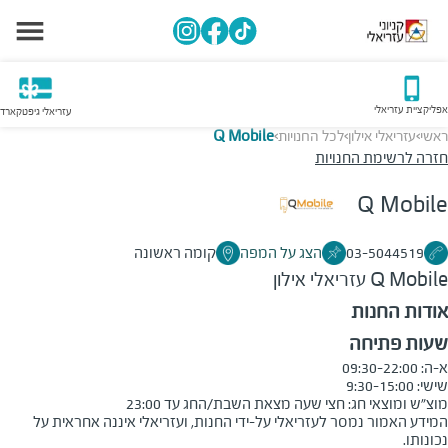
אפליקציית עזריאלי
עזריאלי גיפטקארד
ראשי
עזריאלי אילון
לכל החנויות
Q Mobile
>
>
>
חזרה לרשימת החנויות
Q Mobile
03-5044519
הצג על המפה
קומה ראשונה
Q Mobile
עזריאלי אילון
אודות החנות
שעות פתיחה
מוצ״ש ומוצאי חג: חצי שעה מצאת השבת/החג עד 23:00

המידע האמור נמסר לעזריאלי על-ידי החנות, ועזריאלי איננה אחראית על