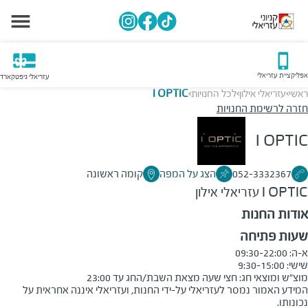
אפליקציית עזריאלי
עזריאלי גיפטקארד
ראשי
עזריאלי אילון
לכל החנויות
I OPTIC
>
>
>
חזרה לרשימת החנויות
I OPTIC
052-3332367
הצג על המפה
קומה ראשונה
I OPTIC
עזריאלי אילון
אודות החנות
שעות פתיחה
מוצ״ש ומוצאי חג: חצי שעה מצאת השבת/החג עד 23:00

המידע האמור נמסר לעזריאלי על-ידי החנות, ועזריאלי איננה אחראית על