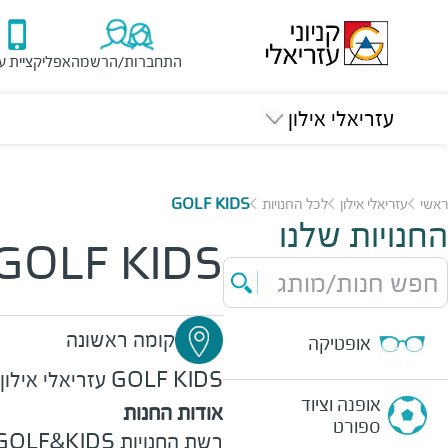
התחברות/הרשמה
אפליקציית ע
עזריאלי אילון
ראשי
עזריאלי אילון
לכל החנויות
GOLF KIDS
החנויות שלנו
GOLF KIDS
חפש חנות/מותג
קומה ראשונה
אופטיקה
GOLF KIDS
עזריאלי אילון
אופנה וציוד
אודות החנות
ספורט