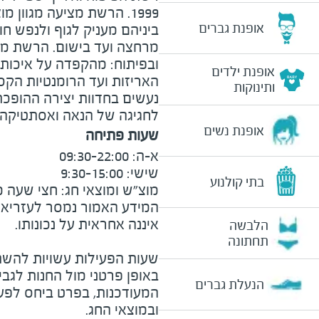
1999. הרשת מציעה מגוון 
אופנת גברים
ביניהם מעניק לגוף ולנפש חו
מרחצה ועד בישום. הרשת מ
ובפיתוח: מהקפדה על איכות 
אופנת ילדים
האריזות ועד הרומנטיות הקס
ותינוקות
נעשים בחדוות יצירה ההופכת
לחגיגה של הנאה ואסתטיקה.
אופנת נשים
שעות פתיחה
בתי קולנוע
מוצ״ש ומוצאי חג: חצי שעה מצ

המידע האמור נמסר לעזריאלי 
הלבשה
תחתונה
שעות הפעילות עשויות להשת
באופן פרטני מול החנות לגב
הנעלת גברים
המעודכנות, בפרט ביחס לפע
ובמוצאי החג.