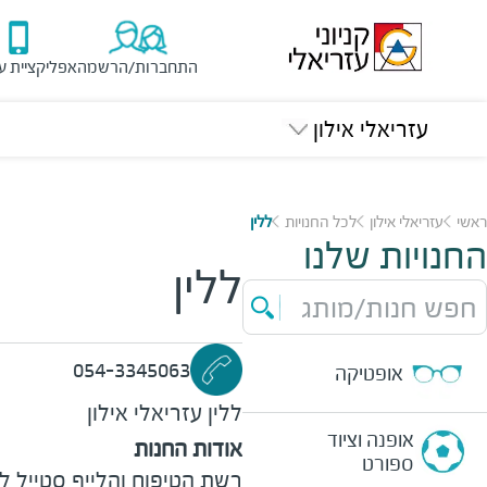
התחברות/הרשמה
אפליקציית ע
עזריאלי אילון
ראשי
עזריאלי אילון
לכל החנויות
ללין
החנויות שלנו
ללין
חפש חנות/מותג
054-3345063
אופטיקה
ללין
עזריאלי אילון
אופנה וציוד
אודות החנות
ספורט
רשת הטיפוח והלייף סטייל ל