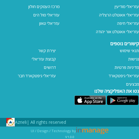
עזריאלי מודיעין
מרכז העסקים חולון
עזריאלי אאוטלט הרצליה
עזריאלי מול הים
עזריאלי חיפה
עזריאלי טאון
עזריאלי אאוטלט אור יהודה
קישורים נוספים
תנאי שימוש
יצירת קשר
נגישות
קבוצת עזריאלי
מדיניות פרטיות
דרושים
עזריאלי גיפטקארד
עזריאלי גיפטקארד חבר‎
מבצעים
נסו את האפליקציה שלנו
Azrieli
All rights reserved |
UI / Design / Technology by
v1.0.0