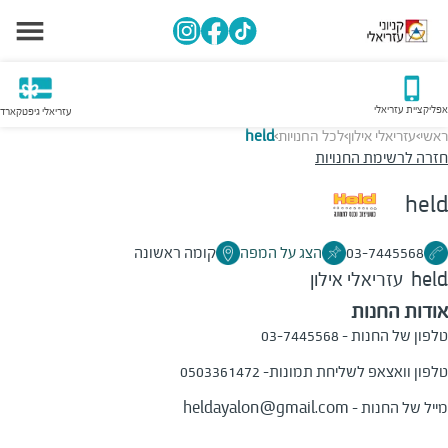
אפליקציית עזריאלי
עזריאלי גיפטקארד
ראשי
עזריאלי אילון
לכל החנויות
held
>
>
>
חזרה לרשימת החנויות
held
03-7445568
הצג על המפה
קומה ראשונה
held
עזריאלי אילון
אודות החנות
טלפון של החנות - 03-7445568
טלפון וואצאפ לשליחת תמונות- 0503361472
מייל של החנות
-
heldayalon@gmail.com