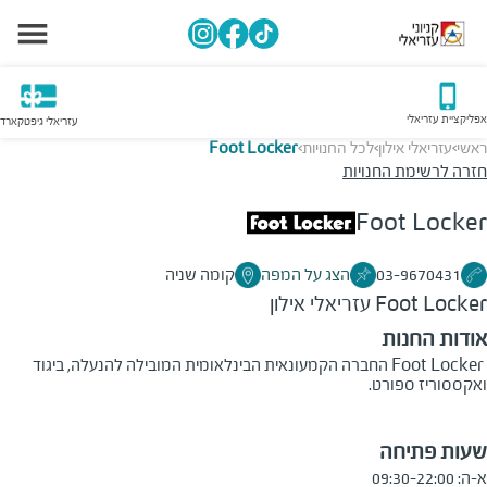
אפליקציית עזריאלי
עזריאלי גיפטקארד
ראשי
עזריאלי אילון
לכל החנויות
Foot Locker
>
>
>
חזרה לרשימת החנויות
Foot Locker
03-9670431
הצג על המפה
קומה שניה
Foot Locker
עזריאלי אילון
אודות החנות
Foot Locker
החברה הקמעונאית הבינלאומית המובילה להנעלה, ביגוד
ואקססוריז ספורט.
שעות פתיחה