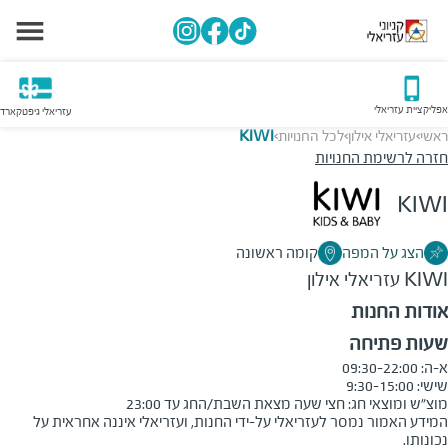
אפליקציית עזריאלי
עזריאלי גיפטקארד
ראשי
עזריאלי אילון
לכל החנויות
KIWI
>
>
>
חזרה לרשימת החנויות
KIWI
הצג על המפה
קומה ראשונה
KIWI
עזריאלי אילון
אודות החנות
שעות פתיחה
מוצ״ש ומוצאי חג: חצי שעה מצאת השבת/החג עד 23:00

המידע האמור נמסר לעזריאלי על-ידי החנות, ועזריאלי איננה אחראית על