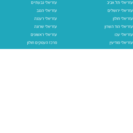
עזריאלי תל אביב
עזריאלי גבעתיים
עזריאלי ירושלים
עזריאלי הנגב
עזריאלי חולון
עזריאלי רעננה
עזריאלי הוד השרון
עזריאלי שרונה
עזריאלי עכו
עזריאלי ראשונים
עזריאלי מודיעין
מרכז העסקים חולון
עזריאלי אאוטלט הרצליה
עזריאלי מול הים
עזריאלי חיפה
עזריאלי טאון
עזריאלי אאוטלט אור יהודה
קישורים נוספים
תנאי שימוש
יצירת קשר
נגישות
קבוצת עזריאלי
מדיניות פרטיות
דרושים
עזריאלי גיפטקארד
עזריאלי גיפטקארד חבר‎
מבצעים
נסו את האפליקציה שלנו