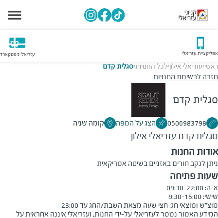
אפליקציית עזריאלי
עזריאלי גיפטקארד
ראשי
עזריאלי אילון
לכל החנויות
סגלית קדם
>
>
>
חזרה לרשימת החנויות
סגלית קדם
0506983798
הצג על המפה
קומה שניה
סגלית קדם
עזריאלי אילון
אודות החנות
ניתן לנקב חורים באזניים בשיטה אמריקאית
שעות פתיחה
מוצ״ש ומוצאי חג: חצי שעה מצאת השבת/החג עד 23:00

המידע האמור נמסר לעזריאלי על-ידי החנות, ועזריאלי איננה אחראית על