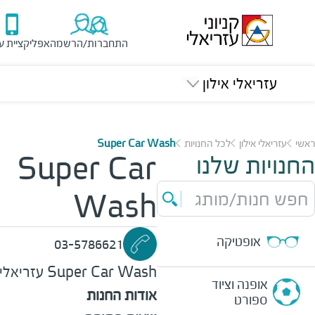
התחברות/הרשמה
אפליקציית ע
עזריאלי אילון
ראשי
עזריאלי אילון
לכל החנויות
Super Car Wash
החנויות שלנו
Super Car
חפש חנות/מותג
Wash
אופטיקה
03-5786621
Super Car Wash
עזריאלי 
אופנה וציוד
אודות החנות
ספורט