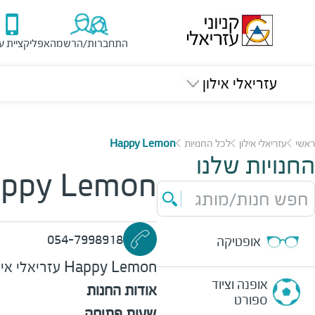
התחברות/הרשמה
אפליקציית ע
עזריאלי אילון
ראשי
עזריאלי אילון
לכל החנויות
Happy Lemon
החנויות שלנו
ppy Lemon
חפש חנות/מותג
054-7998918
אופטיקה
Happy Lemon
עזריאלי איל
אופנה וציוד
אודות החנות
ספורט
שעות פתיחה