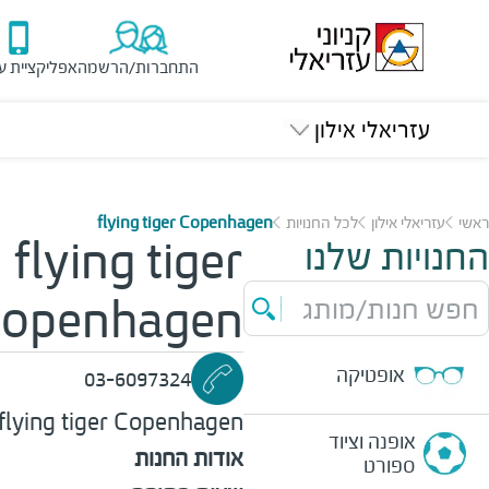
התחברות/הרשמה
אפליקציית ע
עזריאלי אילון
ראשי
עזריאלי אילון
לכל החנויות
flying tiger Copenhagen
החנויות שלנו
flying tiger
חפש חנות/מותג
openhagen
אופטיקה
03-6097324
flying tiger Copenhagen
אופנה וציוד
אודות החנות
ספורט