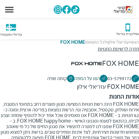
אפליקציית עזריאלי
עזריאלי גיפטקארד
ראשי
עזריאלי אילון
לכל החנויות
FOX HOME
>
>
>
חזרה לרשימת החנויות
FOX HOME
03-5799172
הצג על המפה
קומה שניה
FOX HOME
עזריאלי אילון
אודות החנות
FOX HOME הינה רשת חנויות המציעה מגוון מוצרים רחב בתחומי המטבח,
אירוח ושולחן, טקסטיל, אמבטיה ונוי. הרשת נמצאת בפריסה ארצית ומונה כ-
62 חנויות. ב - FOX HOME אנו מאמינים שכל אחד יכול להוסיף שמחה וצבע
לביתו, בהתאם לטעמו וסגנונו האישי - FOX HOME happy home. ב -
FOX HOME שמנו לנו למטרה להעשיר את סגנון החיים של כל מי שאוהב
ומחפש חדשנות ויצירתיות, לצד איכות ומחירים טובים. ברשת ניתן למצוא מגוון
רחב של מוצרי קז'ואל אופנתיים לבית. FOX HOME מציעה ללקוחותיה