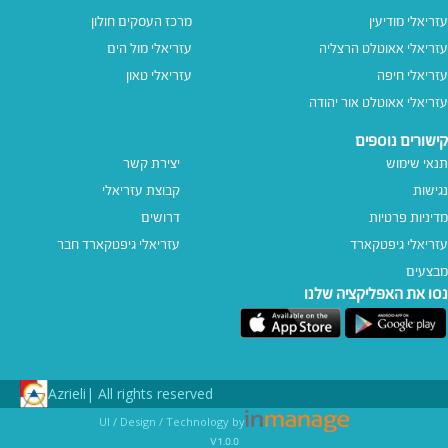
עזריאלי מודיעין
מרכז העסקים חולון
עזריאלי אאוטלט הרצליה
עזריאלי מול הים
עזריאלי חיפה
עזריאלי טאון
עזריאלי אאוטלט אור יהודה
קישורים נוספים
תנאי שימוש
יצירת קשר
נגישות
קבוצת עזריאלי
מדיניות פרטיות
דרושים
עזריאלי גיפטקארד
עזריאלי גיפטקארד חבר‎
מבצעים
נסו את האפליקציה שלנו
Azrieli
All rights reserved |
UI / Design / Technology by
v1.0.0