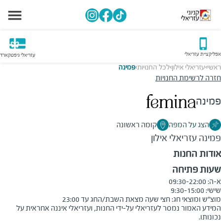
אפליקציית עזריאלי
עזריאלי גיפטקארד
ראשי
עזריאלי אילון
לכל החנויות
פמינה
>
>
>
חזרה לרשימת החנויות
פמינה
הצג על המפה
קומה ראשונה
פמינה
עזריאלי אילון
אודות החנות
שעות פתיחה
מוצ״ש ומוצאי חג: חצי שעה מצאת השבת/החג עד 23:00

המידע האמור נמסר לעזריאלי על-ידי החנות, ועזריאלי איננה אחראית על