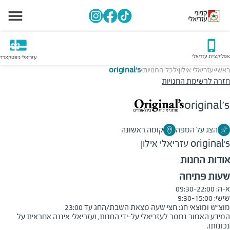
אפליקציית עזריאלי
עזריאלי גיפטקארד
ראשי
עזריאלי אילון
לכל החנויות
original's
>
>
>
חזרה לרשימת החנויות
original's
הצג על המפה
קומה ראשונה
original's
עזריאלי אילון
אודות החנות
שעות פתיחה
מוצ״ש ומוצאי חג: חצי שעה מצאת השבת/החג עד 23:00

המידע האמור נמסר לעזריאלי על-ידי החנות, ועזריאלי איננה אחראית על