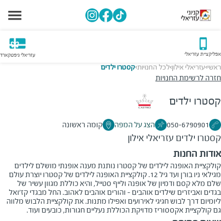
אפליקציית עזריאלי
עזריאלי גיפטקארד
ראשי
עזריאלי אילון
לכל החנויות
קסטרו ילדים
>
>
>
חזרה לרשימת החנויות
קסטרו ילדים
050-6790901
הצג על המפה
קומה ראשונה
קסטרו ילדים
עזריאלי אילון
אודות החנות
קולקציית האופנה לילדים של קסטרו נותנת מענה אופנתי מושלם לילדים
מגילאי ניו בורן ועד גיל 12. קולקציית האופנה לילדים של קסטרו יוצרת עולם
שלם מלא קסם ודמיון של אופנה ולייף סטייל, והיא כוללת מגוון עשיר של
בגדים ואביזרים שילדים אוהבים - והורים אוהבים לאהוב. החל מבגדי קז'ואל
ליומיום דרך לבוש חגיגי לאירועים ואפילו מתנות. את קולקציית הלבוש מלווה
גם קולקציית אקססוריז מדויקת הכוללת נעליים חגורות, כובעים ועוד.