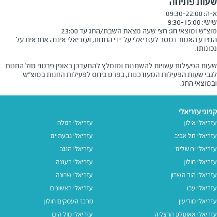
שעות פתיחה
מוצ״ש ומוצאי חג: חצי שעה מצאת השבת/החג עד 23:00

המידע האמור נמסר לעזריאלי על-ידי החנות, ועזריאלי איננה אחראית על
שעות הפעילות עשויות להשתנות ומומלץ להתעדכן באופן פרטני מול החנות
לגבי שעות הפעילות המעודכנות, בפרט ביחס לפעילות החנות במוצ"ש
ובמוצאי החג.
קניוני עזריאלי
עזריאלי אילון
עזריאלי רמלה
עזריאלי תל אביב
עזריאלי גבעתיים
עזריאלי ירושלים
עזריאלי הנגב
עזריאלי חולון
עזריאלי רעננה
עזריאלי הוד השרון
עזריאלי שרונה
עזריאלי עכו
עזריאלי ראשונים
עזריאלי מודיעין
מרכז העסקים חולון
עזריאלי אאוטלט הרצליה
עזריאלי מול הים