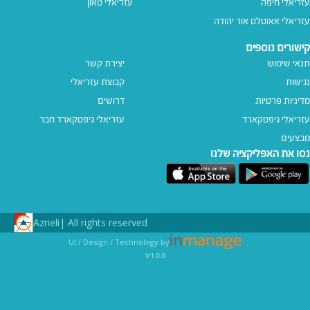
עזריאלי חיפה
עזריאלי טאון
עזריאלי אאוטלט אור יהודה
קישורים נוספים
תנאי שימוש
יצירת קשר
נגישות
קבוצת עזריאלי
מדיניות פרטיות
דרושים
עזריאלי גיפטקארד
עזריאלי גיפטקארד חבר‎
מבצעים
נסו את האפליקציה שלנו
Azrieli
All rights reserved |
UI / Design / Technology by
v1.0.0