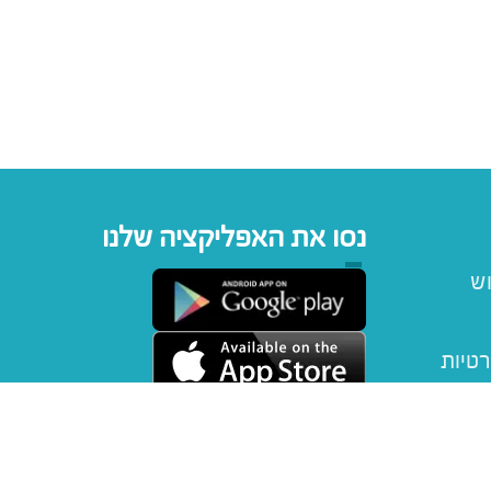
נסו את האפליקציה שלנו
וש
רטיות
יפטקארד