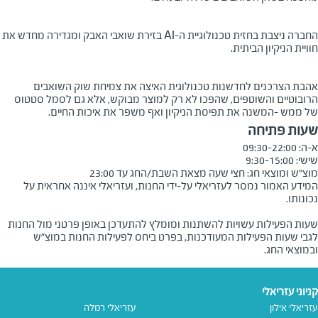
החברה ניצבת בחזית טכנולוגיית ה-AI בזירת שואבי האבק ומגדירה מחדש את
חוויית הניקיון הביתית.
אהבת הצרכנים לחדשנות טכנולוגית האיצה את צמיחת שוק השואבים
הרובוטיים והשוטפים, שהפכו לא רק למוצר מבוקש, אלא גם לסמל סטטוס
של ממש -המשנה את תפיסת הניקיון ואף משפר את איכות החיים.
שעות פתיחה
מוצ״ש ומוצאי חג: חצי שעה מצאת השבת/החג עד 23:00

המידע האמור נמסר לעזריאלי על-ידי החנות, ועזריאלי איננה אחראית על
שעות הפעילות עשויות להשתנות ומומלץ להתעדכן באופן פרטני מול החנות
לגבי שעות הפעילות המעודכנות, בפרט ביחס לפעילות החנות במוצ"ש
ובמוצאי החג.
קניוני עזריאלי
עזריאלי אילון
עזריאלי רמלה