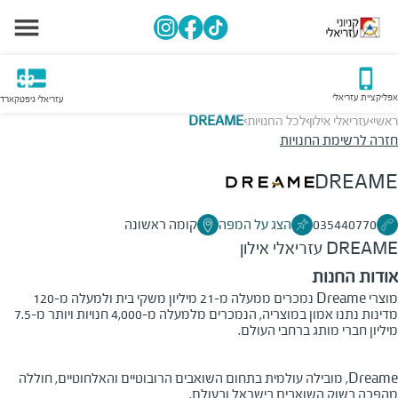
אפליקציית עזריאלי
עזריאלי גיפטקארד
ראשי
עזריאלי אילון
לכל החנויות
DREAME
>
>
>
חזרה לרשימת החנויות
DREAME
035440770
הצג על המפה
קומה ראשונה
DREAME
עזריאלי אילון
אודות החנות
מוצרי Dreame נמכרים ממעלה מ-21 מיליון משקי בית ולמעלה מ-120
מדינות נתנו אמון במוצריה, הנמכרים מלמעלה מ-4,000 חנויות ויותר מ-7.5
מיליון חברי מותג ברחבי העולם.
Dreame, מובילה עולמית בתחום השואבים הרובוטיים והאלחוטיים, חוללה
מהפכה בשוק השואבים בישראל ובעולם.