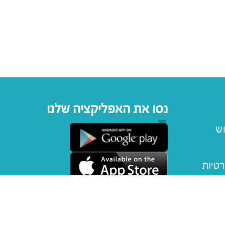
נסו את האפליקציה שלנו
וש
רטיות
יפטקארד