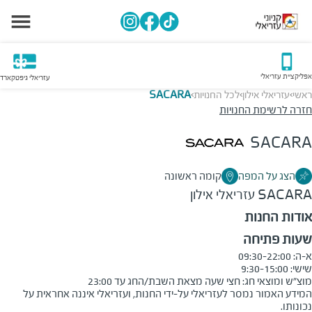
אפליקציית עזריאלי
עזריאלי גיפטקארד
ראשי
עזריאלי אילון
לכל החנויות
SACARA
>
>
>
חזרה לרשימת החנויות
SACARA
הצג על המפה
קומה ראשונה
SACARA
עזריאלי אילון
אודות החנות
שעות פתיחה
מוצ״ש ומוצאי חג: חצי שעה מצאת השבת/החג עד 23:00

המידע האמור נמסר לעזריאלי על-ידי החנות, ועזריאלי איננה אחראית על