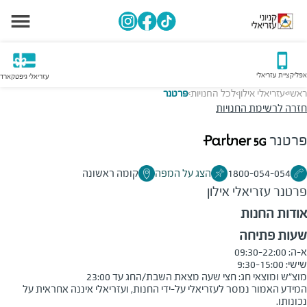
אפליקציית עזריאלי
עזריאלי גיפטקארד
ראשי
עזריאלי אילון
לכל החנויות
פרטנר
>
>
>
חזרה לרשימת החנויות
פרטנר
1800-054-054
הצג על המפה
קומה ראשונה
פרטנר
עזריאלי אילון
אודות החנות
שעות פתיחה
מוצ״ש ומוצאי חג: חצי שעה מצאת השבת/החג עד 23:00

המידע האמור נמסר לעזריאלי על-ידי החנות, ועזריאלי איננה אחראית על