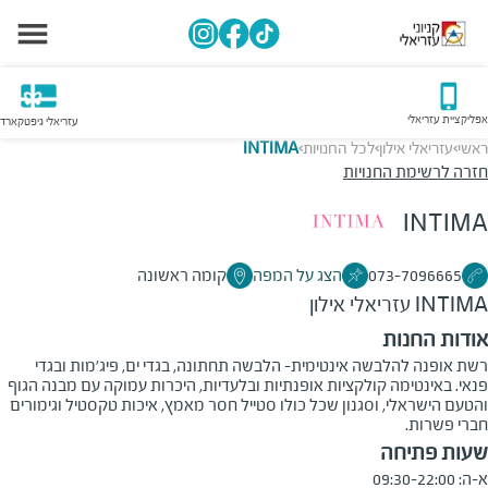
אפליקציית עזריאלי
עזריאלי גיפטקארד
ראשי
עזריאלי אילון
לכל החנויות
INTIMA
>
>
>
חזרה לרשימת החנויות
INTIMA
073-7096665
הצג על המפה
קומה ראשונה
INTIMA
עזריאלי אילון
אודות החנות
רשת אופנה להלבשה אינטימית- הלבשה תחתונה, בגדי ים, פיג'מות ובגדי
פנאי. באינטימה קולקציות אופנתיות ובלעדיות, היכרות עמוקה עם מבנה הגוף
והטעם הישראלי, וסגנון שכל כולו סטייל חסר מאמץ, איכות טקסטיל וגימורים
חברי פשרות.
שעות פתיחה