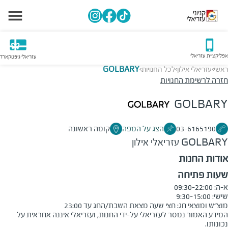
אפליקציית עזריאלי
עזריאלי גיפטקארד
ראשי
עזריאלי אילון
לכל החנויות
GOLBARY
>
>
>
חזרה לרשימת החנויות
GOLBARY
03-6165190
הצג על המפה
קומה ראשונה
GOLBARY
עזריאלי אילון
אודות החנות
שעות פתיחה
מוצ״ש ומוצאי חג: חצי שעה מצאת השבת/החג עד 23:00

המידע האמור נמסר לעזריאלי על-ידי החנות, ועזריאלי איננה אחראית על