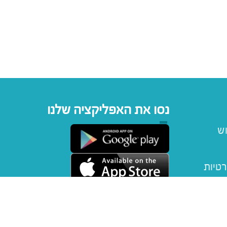
נסו את האפליקציה שלנו
וש
רטיות
יפטקארד