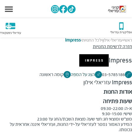
אפליקציית עזריאלי
עזריאלי גיפטקארד
ראשי
עזריאלי אילון
לכל החנויות
Impress
>
>
>
חזרה לרשימת החנויות
Impress
03-5785186
הצג על המפה
קומה ראשונה
Impress
עזריאלי אילון
אודות החנות
שעות פתיחה
מוצ״ש ומוצאי חג: חצי שעה מצאת השבת/החג עד 23:00

המידע האמור נמסר לעזריאלי על-ידי החנות, ועזריאלי איננה אחראית על