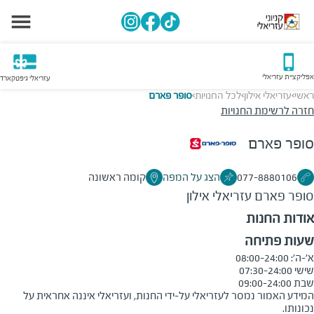
אפליקציית עזריאלי
עזריאלי גיפטקארד
ראשי
עזריאלי אילון
לכל החנויות
סופר פארם
>
>
>
חזרה לרשימת החנויות
סופר פארם
077-8880106
הצג על המפה
קומה ראשונה
סופר פארם
עזריאלי אילון
אודות החנות
שעות פתיחה
שבת 09:00-24:00 

המידע האמור נמסר לעזריאלי על-ידי החנות, ועזריאלי איננה אחראית על