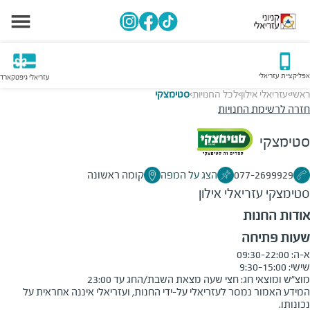
אפליקציית עזריאלי
עזריאלי גיפטקארד
ראשי
עזריאלי אילון
לכל החנויות
סטימצקי
>
>
>
חזרה לרשימת החנויות
סטימצקי
077-2699929
הצג על המפה
קומה ראשונה
סטימצקי
עזריאלי אילון
אודות החנות
שעות פתיחה
מוצ״ש ומוצאי חג: חצי שעה מצאת השבת/החג עד 23:00

המידע האמור נמסר לעזריאלי על-ידי החנות, ועזריאלי איננה אחראית על