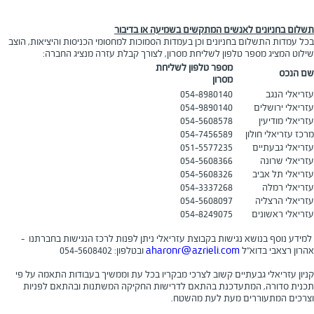
תשלום בחניונים לאנשים המתקשים בשמיעה או בדיבור
בכל עמדות התשלום בחניונים וכן בעמדות הסמוכות למחסומי הכניסות והיציאות, הוצב
שילוט המציג מספר טלפון לשליחת מסרון, לצורך קבלת עזרה מנציג החברה:
מספר טלפון לשליחת
שם הנכס
מסרון
עזריאלי הנגב
054-8980140
עזריאלי ירושלים
054-9890140
עזריאלי מודיעין
054-5608578
מרכז עזריאלי חולון
054-7456589
עזריאלי גבעתיים
051-5577235
עזריאלי שרונה
054-5608366
עזריאלי תל אביב
054-5608326
עזריאלי רמלה
054-3337268
עזריאלי הרצליה
054-5608097
עזריאלי ראשונים
054-8249075
למידע נוסף בנושא נגישות בקבוצת עזריאלי ניתן לפנות לרכז הנגישות בחברתנו –
אהרון רצאבי בדוא"ל
aharonr@azrieli.com
ובטלפון: 054-5608402
קניון עזריאלי גבעתיים קשוב לצרכי מבקריו בכל עת וממשיך בעבודות התאמה על פי
תכנית סדורה, המתעדכנת בהתאם לדרישות החקיקה המשתנות ובהתאם לפניות
וצרכים המתעוררים מעת לעת מהשטח.