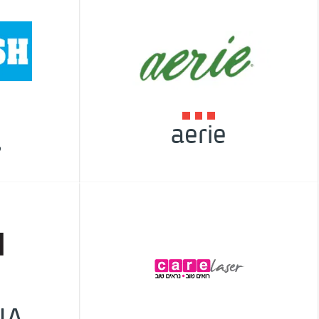
aerie
ק
NA