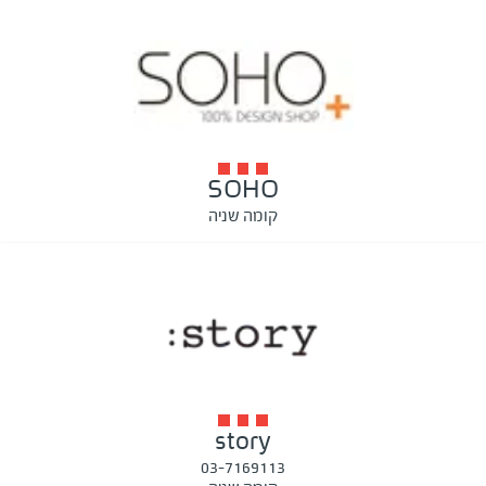
SOHO
קומה שניה
story
03-7169113