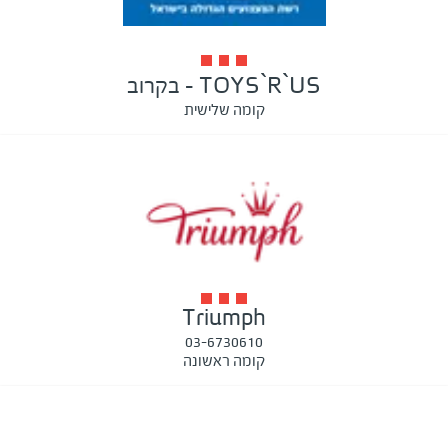
TOYS`R`US - בקרוב
קומה שלישית
Triumph
03-6730610
קומה ראשונה