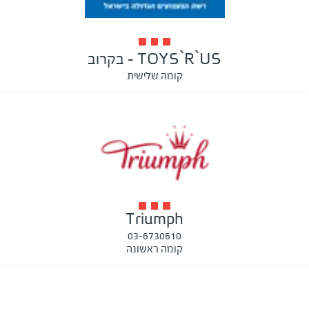
TOYS`R`US - בקרוב
קומה שלישית
Triumph
03-6730610
קומה ראשונה