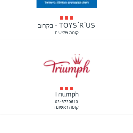
TOYS`R`US - בקרוב
קומה שלישית
Triumph
03-6730610
קומה ראשונה