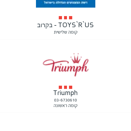
TOYS`R`US - בקרוב
קומה שלישית
Triumph
03-6730610
קומה ראשונה