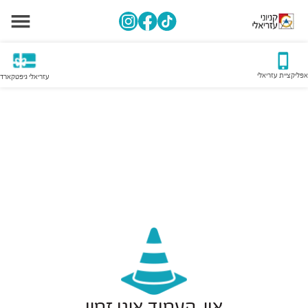
אפליקציית עזריאלי
עזריאלי גיפטקארד
אוי, העמוד אינו זמין