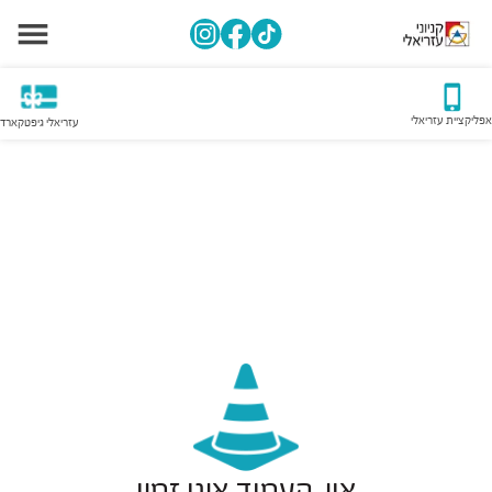
אפליקציית עזריאלי
עזריאלי גיפטקארד
אוי, העמוד אינו זמין