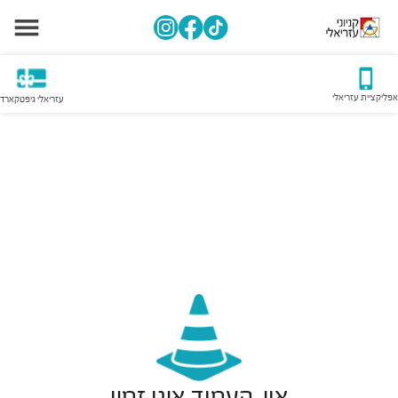
אפליקציית עזריאלי
עזריאלי גיפטקארד
אוי, העמוד אינו זמין