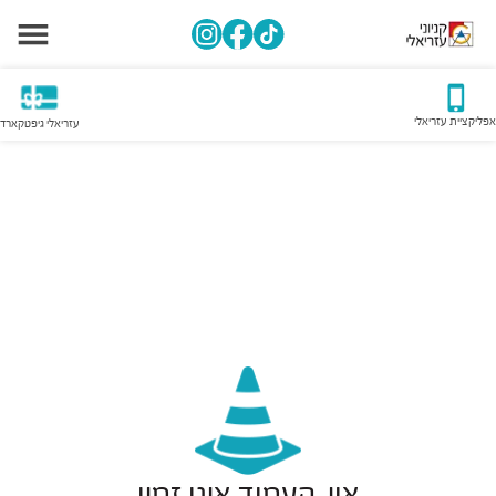
אפליקציית עזריאלי
עזריאלי גיפטקארד
אוי, העמוד אינו זמין