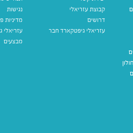
ם
קבוצת עזריאלי
נגישות
דרושים
מדיניות פ
עזריאלי ג
מבצעים
ם
לון
ם