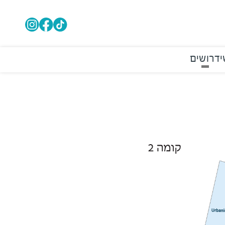
י
דרושים