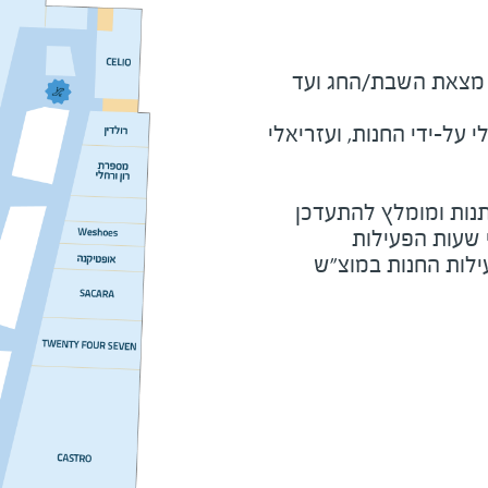
מוצ"ש ומוצאי חג - חצי שעה מצאת השבת/החג ועד 
על-ידי החנות, ועזריאלי
נות ומומלץ להתעדכן
י שעות הפעילות
ילות החנות במוצ"ש