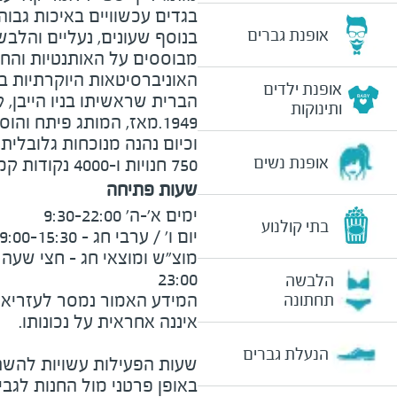
בגדים עכשוויים באיכות גבוהה
אופנת גברים
בנוסף שעונים, נעליים והלב
מבוססים על האותנטיות והח
האוניברסיטאות היוקרתיות ב
אופנת ילדים
הברית שראשיתו בניו הייבן, 
ותינוקות
1949.מאז, המותג פיתח וה
אופנת נשים
750 חנויות ו-4000 נקודות קמעונאיות נבחרות.
שעות פתיחה
בתי קולנוע
23:00
הלבשה
המידע האמור נמסר לעזריאלי 
תחתונה
הנעלת גברים
שעות הפעילות עשויות להשת
באופן פרטני מול החנות לגב