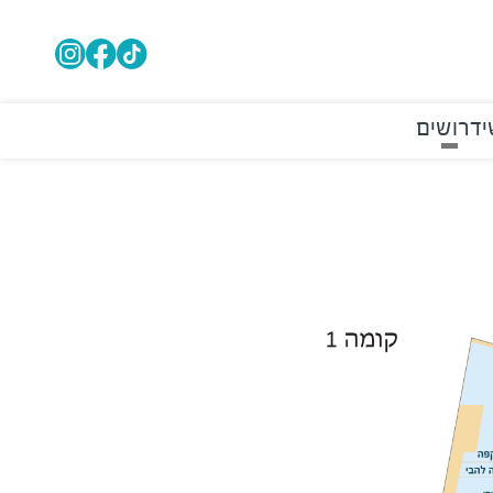
י
דרושים