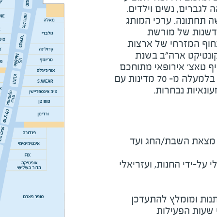
 לגברים, נשים וילדים.
שה תחתונה. ערכי המותג
דשנות של מורשת
חוף המזרחי של ארצות
קונטיקט ארה"ב בשנת
וסיף טאצ' אירופאי מתוחכם
וכיום נהנה מנוכחות גלובלית בלמעלה מ- 70 מדינות עם
מוצ"ש ומוצאי חג - חצי שעה מצאת השבת/החג ועד 
על-ידי החנות, ועזריאלי
נות ומומלץ להתעדכן
י שעות הפעילות