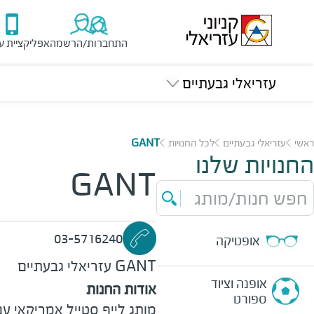
התחברות/הרשמה
אפליקציית ע
עזריאלי גבעתיים
ראשי
עזריאלי גבעתיים
לכל החנויות
GANT
החנויות שלנו
GANT
חפש חנות/מותג
03-5716240
אופטיקה
GANT
עזריאלי גבעתיים
אופנה וציוד
אודות החנות
ספורט
מותג לייף סטייל אמריקאי ע