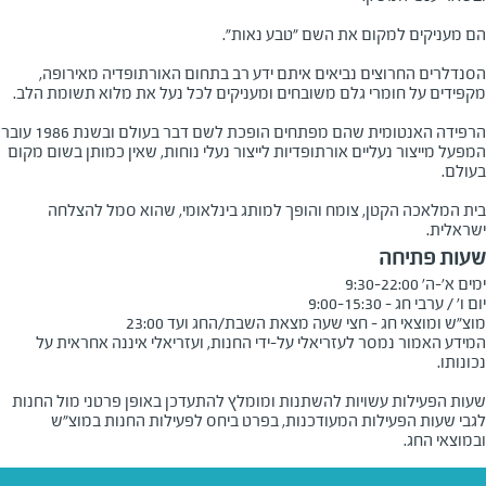
הם מעניקים למקום את השם "טבע נאות".
הסנדלרים החרוצים נביאים איתם ידע רב בתחום האורתופדיה מאירופה,
מקפידים על חומרי גלם משובחים ומעניקים לכל נעל את מלוא תשומת הלב.
הרפידה האנטומית שהם מפתחים הופכת לשם דבר בעולם ובשנת 1986 עובר
המפעל מייצור נעליים אורתופדיות לייצור נעלי נוחות, שאין כמותן בשום מקום
בעולם.
בית המלאכה הקטן, צומח והופך למותג בינלאומי, שהוא סמל להצלחה
ישראלית.
שעות פתיחה
מוצ"ש ומוצאי חג - חצי שעה מצאת השבת/החג ועד 23:00
המידע האמור נמסר לעזריאלי על-ידי החנות, ועזריאלי איננה אחראית על
שעות הפעילות עשויות להשתנות ומומלץ להתעדכן באופן פרטני מול החנות
לגבי שעות הפעילות המעודכנות, בפרט ביחס לפעילות החנות במוצ"ש
ובמוצאי החג.