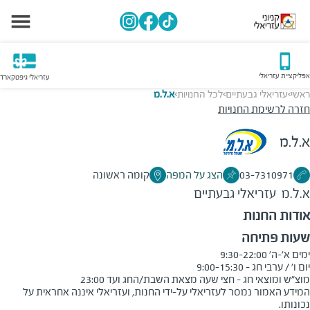
אפליקציית עזריאלי
עזריאלי גיפטקארד
ראשי
עזריאלי גבעתיים
לכל החנויות
א.ל.מ
>
>
>
חזרה לרשימת החנויות
א.ל.מ
03-7310971
הצג על המפה
קומה ראשונה
א.ל.מ
עזריאלי גבעתיים
אודות החנות
שעות פתיחה
מוצ"ש ומוצאי חג - חצי שעה מצאת השבת/החג ועד 23:00
המידע האמור נמסר לעזריאלי על-ידי החנות, ועזריאלי איננה אחראית על