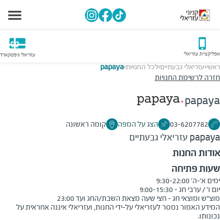
אפליקציית עזריאלי
עזריאלי גיפטקארד
ראשי
עזריאלי גבעתיים
לכל החנויות
papaya
>
>
>
חזרה לרשימת החנויות
papaya
03-6207782
הצג על המפה
קומה ראשונה
papaya
עזריאלי גבעתיים
אודות החנות
שעות פתיחה
מוצ"ש ומוצאי חג - חצי שעה מצאת השבת/החג ועד 23:00
המידע האמור נמסר לעזריאלי על-ידי החנות, ועזריאלי איננה אחראית על