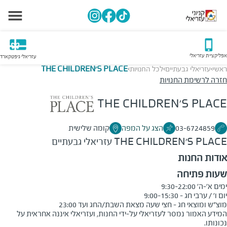
אפליקציית עזריאלי
עזריאלי גיפטקארד
ראשי
עזריאלי גבעתיים
לכל החנויות
THE CHILDREN'S PLACE
>
>
>
חזרה לרשימת החנויות
THE CHILDREN'S PLACE
03-6724859
הצג על המפה
קומה שלישית
THE CHILDREN'S PLACE
עזריאלי גבעתיים
אודות החנות
שעות פתיחה
מוצ"ש ומוצאי חג - חצי שעה מצאת השבת/החג ועד 23:00
המידע האמור נמסר לעזריאלי על-ידי החנות, ועזריאלי איננה אחראית על