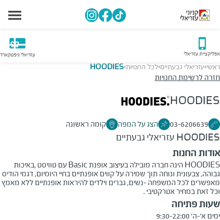
אפליקציית עזריאלי
עזריאלי גיפטקארד
ראשי
עזריאלי גבעתיים
לכל החנויות
HOODIES
>
>
>
חזרה לרשימת החנויות
HOODIES
03-6206639
הצג על המפה
קומה ראשונה
HOODIES
עזריאלי גבעתיים
אודות החנות
HOODIES הינה חברה מובילה בעיצוב אופנת Basic עם טוויסט ,באיכות
גבוהה, צבעונית ונוחה תוך שמירה על קווים אופנתיים בחיי היומיום, דגמי הודיס
מאפשרים לכל המשפחה -נשים, גברים וילדים להיראות אופנתיים ללא מאמץ
וכל זאת במחיר אטרקטיבי .
שעות פתיחה