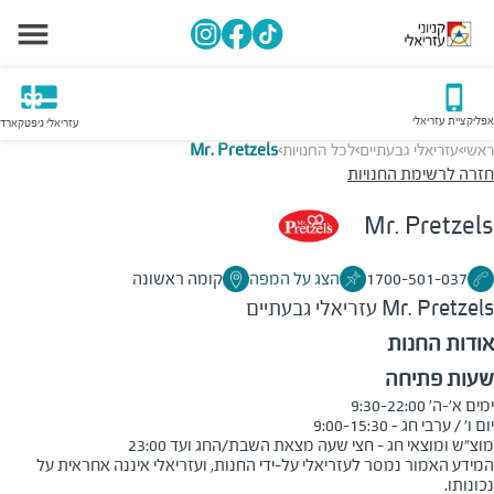
אפליקציית עזריאלי
עזריאלי גיפטקארד
ראשי
עזריאלי גבעתיים
לכל החנויות
Mr. Pretzels
>
>
>
חזרה לרשימת החנויות
Mr. Pretzels
1700-501-037
הצג על המפה
קומה ראשונה
Mr. Pretzels
עזריאלי גבעתיים
אודות החנות
שעות פתיחה
מוצ"ש ומוצאי חג - חצי שעה מצאת השבת/החג ועד 23:00
המידע האמור נמסר לעזריאלי על-ידי החנות, ועזריאלי איננה אחראית על