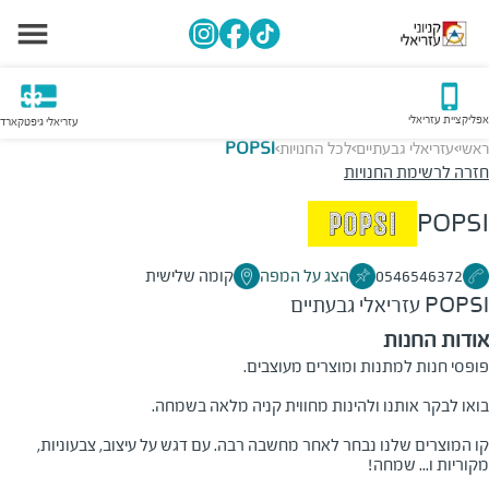
אפליקציית עזריאלי
עזריאלי גיפטקארד
ראשי
עזריאלי גבעתיים
לכל החנויות
POPSI
>
>
>
חזרה לרשימת החנויות
POPSI
0546546372
הצג על המפה
קומה שלישית
POPSI
עזריאלי גבעתיים
אודות החנות
פופסי חנות למתנות ומוצרים מעוצבים
.
בואו לבקר אותנו ולהינות מחווית קניה מלאה בשמחה
.
קו המוצרים שלנו נבחר לאחר מחשבה רבה. עם דגש על עיצוב, צבעוניות,
מקוריות ו... שמחה
!