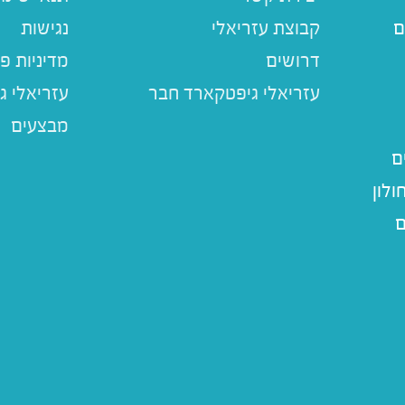
ם
קבוצת עזריאלי
נגישות
דרושים
מדיניות פ
עזריאלי ג
מבצעים
ם
לון
ם