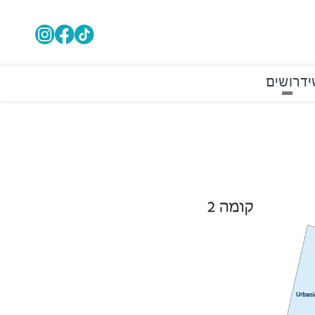
י
דרושים