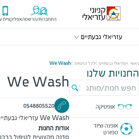
התחברות/הרשמה
אפליקציית ע
עזריאלי גבעתיים
ראשי
עזריאלי גבעתיים
לכל החנויות
We Wash
החנויות שלנו
We Wash
חפש חנות/מותג
0548805520
אופטיקה
We Wash
עזריאלי גבעתיי
אופנה וציוד
אודות החנות
ספורט
סדנה מקצועית לטיפול ברכב