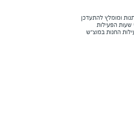
נות ומומלץ להתעדכן
י שעות הפעילות
ילות החנות במוצ"ש