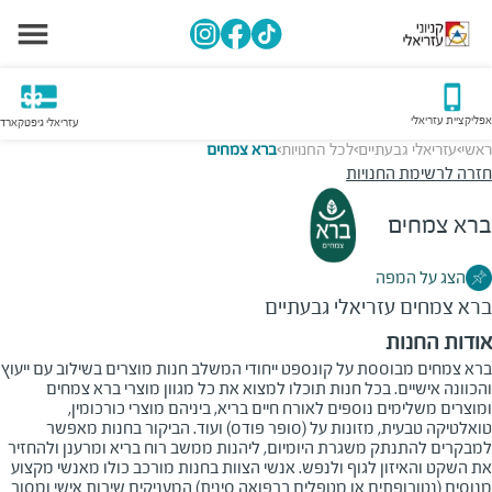
אפליקציית עזריאלי
עזריאלי גיפטקארד
ראשי
עזריאלי גבעתיים
לכל החנויות
ברא צמחים
>
>
>
חזרה לרשימת החנויות
ברא צמחים
הצג על המפה
ברא צמחים
עזריאלי גבעתיים
אודות החנות
ברא צמחים מבוססת על קונספט ייחודי המשלב חנות מוצרים בשילוב עם ייעוץ
והכוונה אישיים. בכל חנות תוכלו למצוא את כל מגוון מוצרי ברא צמחים
ומוצרים משלימים נוספים לאורח חיים בריא, ביניהם מוצרי כורכומין,
טואלטיקה טבעית, מזונות על (סופר פודס) ועוד. הביקור בחנות מאפשר
למבקרים להתנתק משגרת היומיום, ליהנות ממשב רוח בריא ומרענן ולהחזיר
את השקט והאיזון לגוף ולנפש. אנשי הצוות בחנות מורכב כולו מאנשי מקצוע
מנוסים (נטורופתים או מטפלים ברפואה סינית) המעניקים שירות אישי ומסור