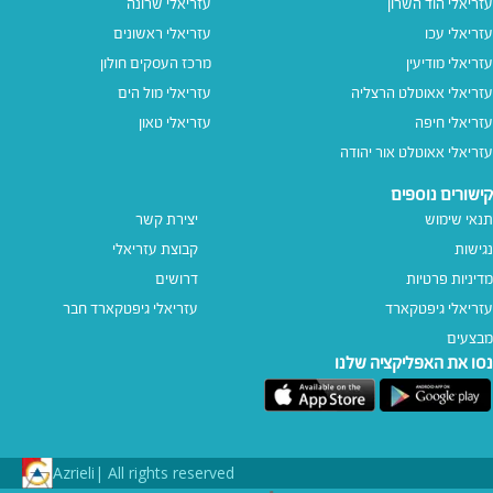
עזריאלי הוד השרון
עזריאלי שרונה
עזריאלי עכו
עזריאלי ראשונים
עזריאלי מודיעין
מרכז העסקים חולון
עזריאלי אאוטלט הרצליה
עזריאלי מול הים
עזריאלי חיפה
עזריאלי טאון
עזריאלי אאוטלט אור יהודה
קישורים נוספים
תנאי שימוש
יצירת קשר
נגישות
קבוצת עזריאלי
מדיניות פרטיות
דרושים
עזריאלי גיפטקארד
עזריאלי גיפטקארד חבר‎
מבצעים
נסו את האפליקציה שלנו
Azrieli
All rights reserved |